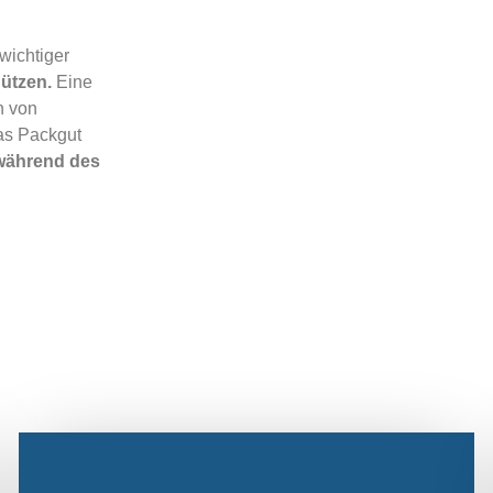
wichtiger
ützen.
Eine
n von
das Packgut
 während des